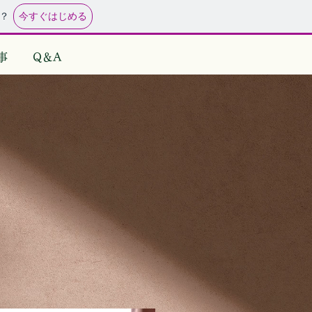
今すぐはじめる
？
事
Q＆A